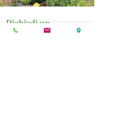
Richiedi un
preventivo
Scegliere i nostri fiori, le nostre piante e i
nostri bouquet significa affidarsi a
un'azienda che mette il cuore in ciò che
fa, con una passione per la bellezza e la
natura che si riflette in ogni creazione.
Siamo pronti ad esaudire ogni desiderio
floreale e a trasformare i vostri spazi in
vere e proprie oasi di bellezza.